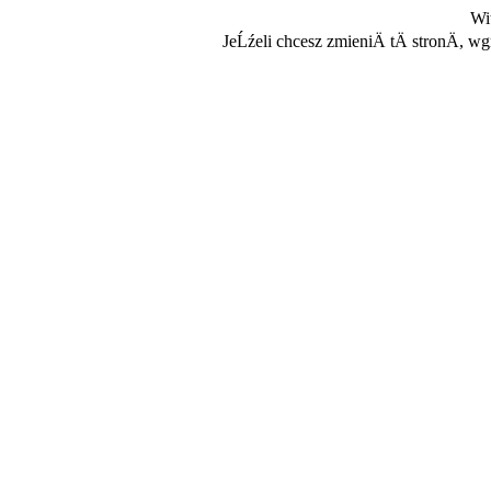
Wi
JeĹźeli chcesz zmieniÄ tÄ stronÄ, w